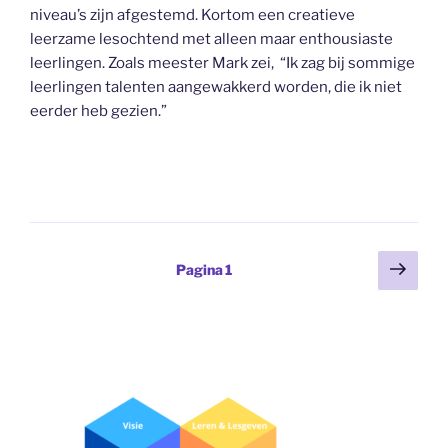
niveau’s zijn afgestemd. Kortom een creatieve
leerzame lesochtend met alleen maar enthousiaste
leerlingen. Zoals meester Mark zei, “Ik zag bij sommige
leerlingen talenten aangewakkerd worden, die ik niet
eerder heb gezien.”
Berichten
Volg
Pagina
1
pagi
paginering