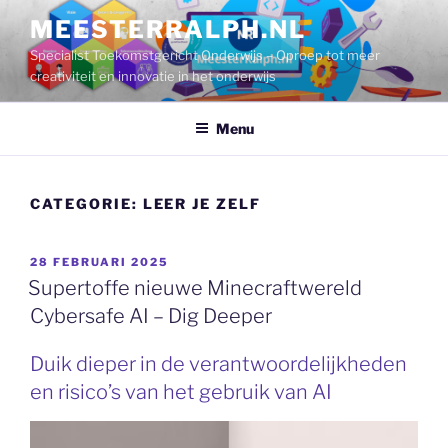
Ga
MEESTERRALPH.NL
naar
Specialist Toekomstgericht Onderwijs – Oproep tot meer
de
creativiteit en innovatie in het onderwijs
inhoud
Menu
CATEGORIE:
LEER JE ZELF
GEPLAATST
28 FEBRUARI 2025
OP
Supertoffe nieuwe Minecraftwereld
Cybersafe AI – Dig Deeper
Duik dieper in de verantwoordelijkheden
en risico’s van het gebruik van AI