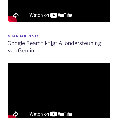
GEPLAATST
3 JANUARI 2025
OP
Google Search krijgt AI ondersteuning
van Gemini.