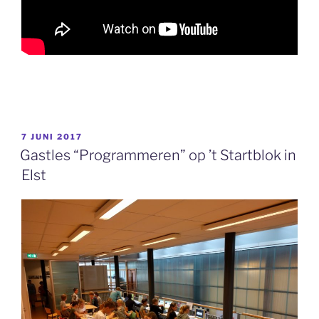
GEPLAATST
7 JUNI 2017
OP
Gastles “Programmeren” op ’t Startblok in
Elst