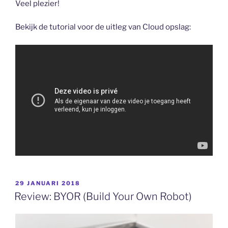
Veel plezier!
Bekijk de tutorial voor de uitleg van Cloud opslag:
GEPLAATST
29 JANUARI 2018
OP
Review: BYOR (Build Your Own Robot)