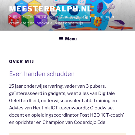
Ga
MEESTERRALPH.NL
naar
Specialist Toekomstgericht Onderwijs – Oproep tot meer
de
creativiteit en innovatie in het onderwijs
inhoud
Menu
OVER MIJ
Even handen schudden
15 jaar onderwijservaring, vader van 3 pubers,
geïnteresseerd in gadgets, weet alles van Digitale
Geletterdheid, onderwijsconsulent afd. Training en
Advies van Heutink ICT tegenwoordig Cloudwise,
docent en opleidingscoordinator Post HBO ‘ICT-coach’
en oprichter en Champion van Coderdojo Ede