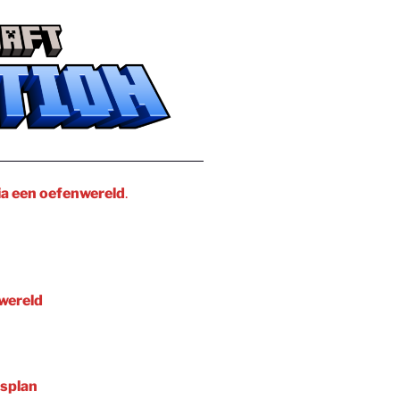
ia een oefenwereld
.
wereld
esplan