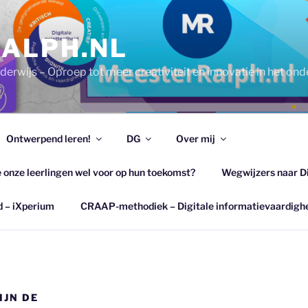
ALPH.NL
erwijs – Oproep tot meer creativiteit en innovatie in het ond
Ontwerpend leren!
DG
Over mij
e onze leerlingen wel voor op hun toekomst?
Wegwijzers naar D
d – iXperium
CRAAP-methodiek – Digitale informatievaardigh
IJN DE