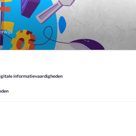
erwijs
igitale informatievaardigheden
eden