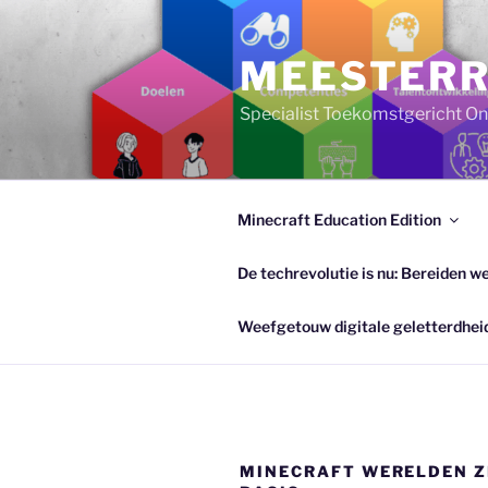
Ga
naar
MEESTERR
de
inhoud
Specialist Toekomstgericht Ond
Minecraft Education Edition
De techrevolutie is nu: Bereiden w
Weefgetouw digitale geletterdhei
MINECRAFT WERELDEN Z