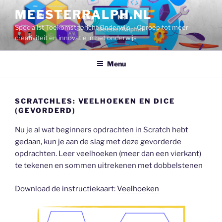
Ga
MEESTERRALPH.NL
naar
Specialist Toekomstgericht Onderwijs – Oproep tot meer
de
creativiteit en innovatie in het onderwijs
inhoud
Menu
SCRATCHLES: VEELHOEKEN EN DICE
(GEVORDERD)
Nu je al wat beginners opdrachten in Scratch hebt
gedaan, kun je aan de slag met deze gevorderde
opdrachten. Leer veelhoeken (meer dan een vierkant)
te tekenen en sommen uitrekenen met dobbelstenen
Download de instructiekaart:
Veelhoeken