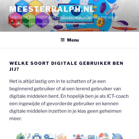
Ga
MEESTERRALPH.NL
naar
Specialist Toekomstgericht Onderwijs – Oproep tot meer
de
creativiteit en innovatie in het onderwijs
inhoud
Menu
WELKE SOORT DIGITALE GEBRUIKER BEN
JIJ?
Het is altijd lastig om in te schatten of je een
beginnend gebruiker of al een lerend gebruiker van
digitale middelen bent. En hopelijk ben je als ICT-coach
een ingewijde of gevorderde gebruiker en kennen
digitale middelen inzetten in je klas geen geheimen
meer.