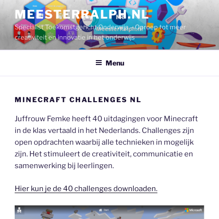
Ga
MEESTERRALPH.NL
naar
Specialist Toekomstgericht Onderwijs – Oproep tot meer
de
creativiteit en innovatie in het onderwijs
inhoud
Menu
MINECRAFT CHALLENGES NL
Juffrouw Femke heeft 40 uitdagingen voor Minecraft
in de klas vertaald in het Nederlands. Challenges zijn
open opdrachten waarbij alle technieken in mogelijk
zijn. Het stimuleert de creativiteit, communicatie en
samenwerking bij leerlingen.
Hier kun je de 40 challenges downloaden.