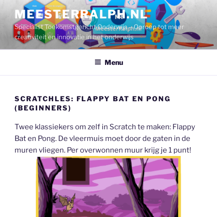
Ga
MEESTERRALPH.NL
naar
Specialist Toekomstgericht Onderwijs – Oproep tot meer
de
creativiteit en innovatie in het onderwijs
inhoud
Menu
SCRATCHLES: FLAPPY BAT EN PONG
(BEGINNERS)
Twee klassiekers om zelf in Scratch te maken: Flappy
Bat en Pong. De vleermuis moet door de gaten in de
muren vliegen. Per overwonnen muur krijg je 1 punt!