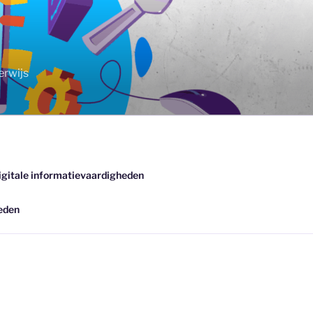
erwijs
igitale informatievaardigheden
eden