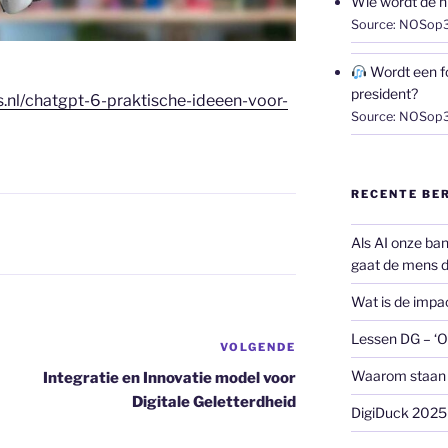
Wie wordt de n
Source: NOSop
Wordt een 
president?
.nl/chatgpt-6-praktische-ideeen-voor-
Source: NOSop
RECENTE BE
Als AI onze ba
gaat de mens 
Wat is de impa
Lessen DG – ‘O
VOLGENDE
Volgend
bericht
Waarom staan w
Integratie en Innovatie model voor
Digitale Geletterdheid
DigiDuck 2025