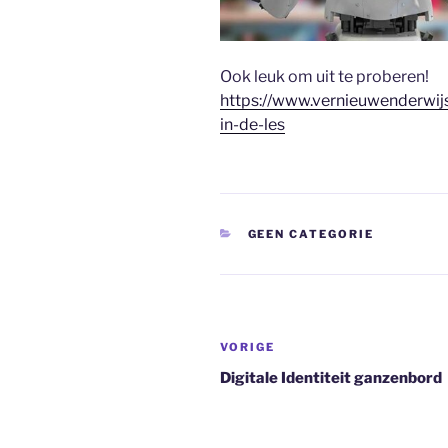
Ook leuk om uit te proberen!
https://www.vernieuwenderwijs
in-de-les
CATEGORIEËN
GEEN CATEGORIE
Bericht
Vorig
VORIGE
navigatie
bericht
Digitale Identiteit ganzenbord