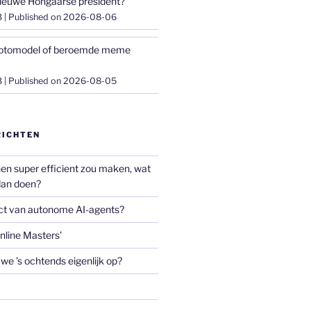
ieuwe Hongaarse president?
3
Published on 2026-08-06
fotomodel of beroemde meme
3
Published on 2026-08-05
RICHTEN
nen super efficient zou maken, wat
dan doen?
ct van autonome AI-agents?
nline Masters’
e ’s ochtends eigenlijk op?