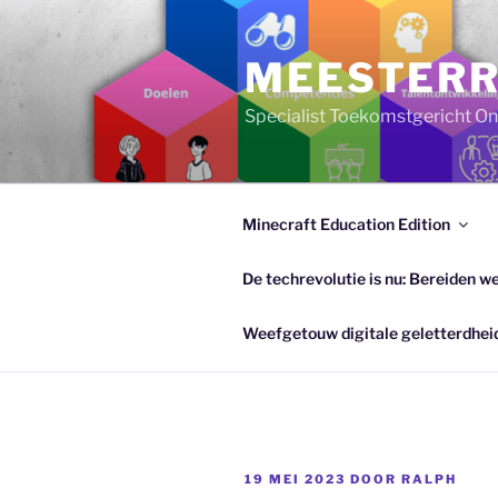
Ga
naar
MEESTERR
de
inhoud
Specialist Toekomstgericht Ond
Minecraft Education Edition
De techrevolutie is nu: Bereiden w
Weefgetouw digitale geletterdhei
GEPLAATST
19 MEI 2023
DOOR
RALPH
OP