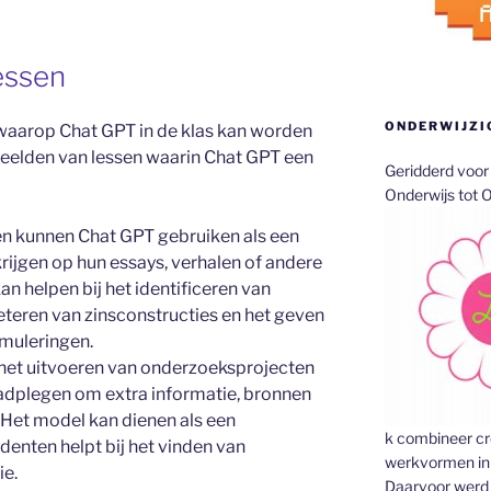
essen
ONDERWIJZI
 waarop Chat GPT in de klas kan worden
rbeelden van lessen waarin Chat GPT een
Geridderd voor 
Onderwijs tot O
en kunnen Chat GPT gebruiken als een
rijgen op hun essays, verhalen of andere
n helpen bij het identificeren van
teren van zinsconstructies en het geven
rmuleringen.
het uitvoeren van onderzoeksprojecten
adplegen om extra informatie, bronnen
. Het model kan dienen als een
k combineer cre
udenten helpt bij het vinden van
werkvormen in 
ie.
Daarvoor werd i