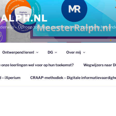
ALPH.NL
erwijs – Oproep tot meer creativiteit en innovatie in het ond
Ontwerpend leren!
DG
Over mij
e onze leerlingen wel voor op hun toekomst?
Wegwijzers naar D
d – iXperium
CRAAP-methodiek – Digitale informatievaardigh