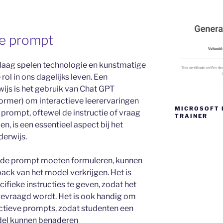
de prompt
daag spelen technologie en kunstmatige
 rol in ons dagelijks leven. Een
ijs is het gebruik van Chat GPT
ormer) om interactieve leerervaringen
MICROSOFT 
 prompt, oftewel de instructie of vraag
TRAINER
, is een essentieel aspect bij het
derwijs.
e de prompt moeten formuleren, kunnen
back van het model verkrijgen. Het is
cifieke instructies te geven, zodat het
gevraagd wordt. Het is ook handig om
ctieve prompts, zodat studenten een
odel kunnen benaderen