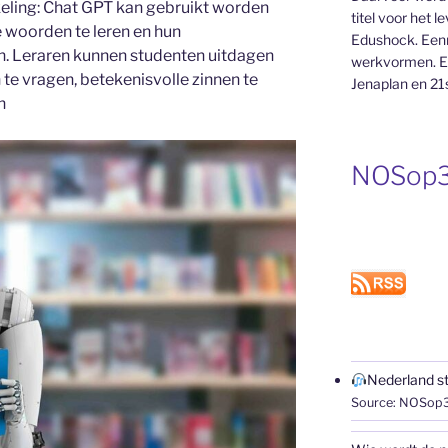
eling: Chat GPT kan gebruikt worden
titel voor het l
 woorden te leren en hun
Edushock. Eenm
n. Leraren kunnen studenten uitdagen
werkvormen. E
e vragen, betekenisvolle zinnen te
Jenaplan en 21st
n
NOSop3
Nederland st
Source: NOSop