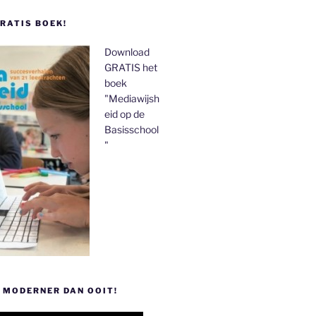
RATIS BOEK!
Download
GRATIS het
boek
"Mediawijsh
eid op de
Basisschool
"
 MODERNER DAN OOIT!