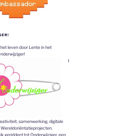
GER!
het leven door Lente in het
nderwijziger!
I
ativiteit, samenwerking, digitale
Wereldoriëntatieprojecten.
k geridderd tot Onderwijziger, een