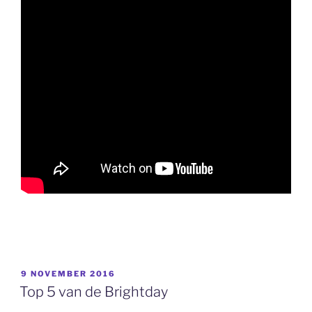
GEPLAATST
9 NOVEMBER 2016
OP
Top 5 van de Brightday