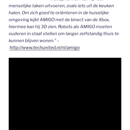
menselijke taken uitvoeren, zoals iets uit de keuken
halen. Om zich goed te oriënteren in de huiselijke
omgeving kijkt AMIGO met de kinect van de Xbox,
hiermee kan hij 3D zien. Robots als AMIGO moeten
ouderen in staat stellen om langer zelfstandig thuis te
kunnen blijven wonen.” –
http://www.techunited.nl/nl/amigo