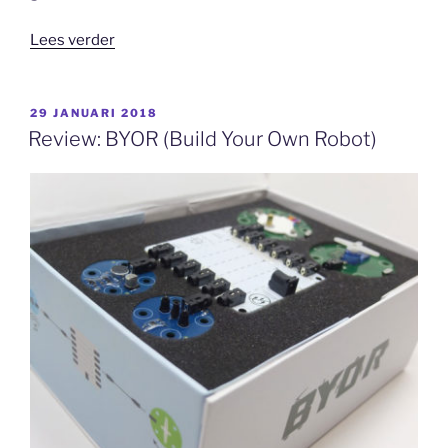
“Feedback
Lees verder
is
een
krachtig
GEPLAATST
29 JANUARI 2018
OP
leerinstrument”
Review: BYOR (Build Your Own Robot)