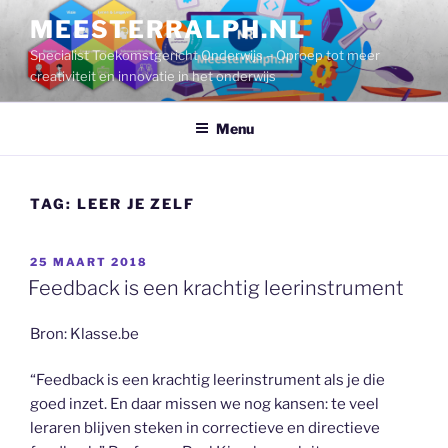
Ga
MEESTERRALPH.NL
naar
Specialist Toekomstgericht Onderwijs – Oproep tot meer
de
creativiteit en innovatie in het onderwijs
inhoud
Menu
TAG:
LEER JE ZELF
GEPLAATST
25 MAART 2018
OP
Feedback is een krachtig leerinstrument
Bron: Klasse.be
“Feedback is een krachtig leerinstrument als je die
goed inzet. En daar missen we nog kansen: te veel
leraren blijven steken in correctieve en directieve