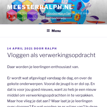
Ga
MEESTERRALPH.NL
naar
Specialist Toekomstgericht Onderwijs – Oproep tot meer
de
creativiteit en innovatie in het onderwijs
inhoud
Menu
GEPLAATST
14 APRIL 2021
DOOR
RALPH
OP
Vloggen als verwerkingsopdracht
Daar worden je leerlingen enthousiast van.
Er wordt wat afgevlogd vandaag de dag, en over de
gekste onderwerpen. Vooral de jeugd is er dol op. En
dat is voor jou goed nieuws, want zo heb je een nieuw
middel om verwerkingsopdrachten in te verpakken.
Maar hoe vlieg je dat aan? Waar laat je je leerlingen
over vloggen? En wat worden ze er wijzer van? In deze