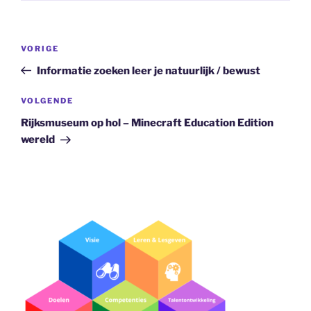
Bericht
Vorig
VORIGE
navigatie
bericht
Informatie zoeken leer je natuurlijk / bewust
Volgend
VOLGENDE
bericht
Rijksmuseum op hol – Minecraft Education Edition
wereld