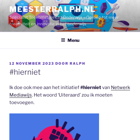
Ga
MEESTERRALPH.NL
naar
Specialist Toekomstgericht Onderwijs – Oproep tot meer
de
creativiteit en innovatie in het onderwijs
inhoud
Menu
GEPLAATST
12 NOVEMBER 2023
DOOR
RALPH
OP
#hierniet
Ik doe ook mee aan het initiatief
#hierniet
van
Netwerk
Mediawijs
. Het woord ‘Uiteraard’ zou ik moeten
toevoegen.