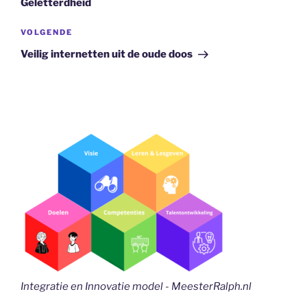
Geletterdheid
Volgend
VOLGENDE
bericht
Veilig internetten uit de oude doos
Integratie en Innovatie model - MeesterRalph.nl